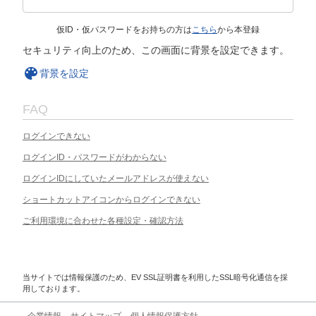
仮ID・仮パスワードをお持ちの方は
こちら
から本登録
セキュリティ向上のため、この画面に背景を設定できます。
背景を設定
FAQ
ログインできない
ログインID・パスワードがわからない
ログインIDにしていたメールアドレスが使えない
ショートカットアイコンからログインできない
ご利用環境に合わせた各種設定・確認方法
当サイトでは情報保護のため、EV SSL証明書を利用したSSL暗号化通信を採
用しております。