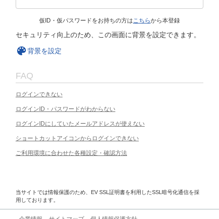
仮ID・仮パスワードをお持ちの方は
こちら
から本登録
セキュリティ向上のため、この画面に背景を設定できます。
背景を設定
FAQ
ログインできない
ログインID・パスワードがわからない
ログインIDにしていたメールアドレスが使えない
ショートカットアイコンからログインできない
ご利用環境に合わせた各種設定・確認方法
当サイトでは情報保護のため、EV SSL証明書を利用したSSL暗号化通信を採
用しております。