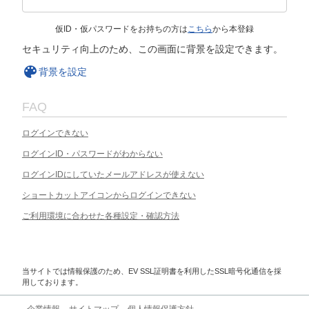
仮ID・仮パスワードをお持ちの方は
こちら
から本登録
セキュリティ向上のため、この画面に背景を設定できます。
背景を設定
FAQ
ログインできない
ログインID・パスワードがわからない
ログインIDにしていたメールアドレスが使えない
ショートカットアイコンからログインできない
ご利用環境に合わせた各種設定・確認方法
当サイトでは情報保護のため、EV SSL証明書を利用したSSL暗号化通信を採
用しております。