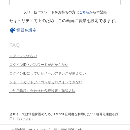
仮ID・仮パスワードをお持ちの方は
こちら
から本登録
セキュリティ向上のため、この画面に背景を設定できます。
背景を設定
FAQ
ログインできない
ログインID・パスワードがわからない
ログインIDにしていたメールアドレスが使えない
ショートカットアイコンからログインできない
ご利用環境に合わせた各種設定・確認方法
当サイトでは情報保護のため、EV SSL証明書を利用したSSL暗号化通信を採
用しております。