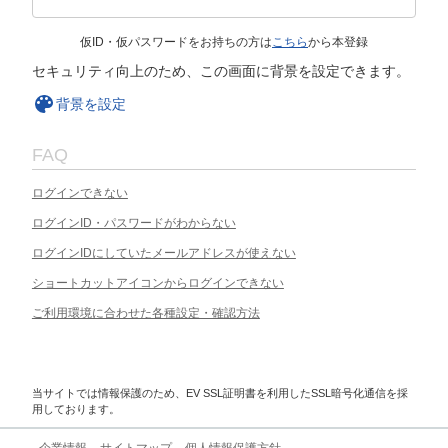
仮ID・仮パスワードをお持ちの方は
こちら
から本登録
セキュリティ向上のため、この画面に背景を設定できます。
背景を設定
FAQ
ログインできない
ログインID・パスワードがわからない
ログインIDにしていたメールアドレスが使えない
ショートカットアイコンからログインできない
ご利用環境に合わせた各種設定・確認方法
当サイトでは情報保護のため、EV SSL証明書を利用したSSL暗号化通信を採
用しております。