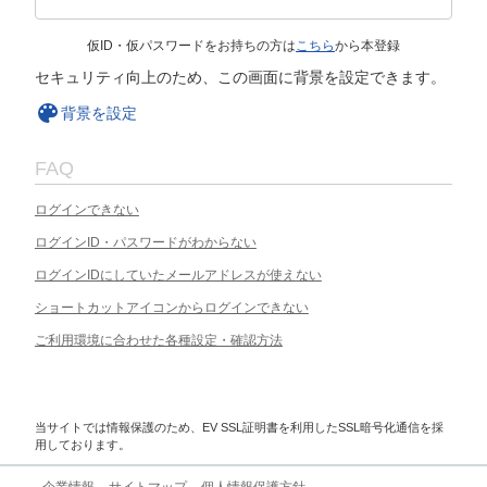
仮ID・仮パスワードをお持ちの方は
こちら
から本登録
セキュリティ向上のため、この画面に背景を設定できます。
背景を設定
FAQ
ログインできない
ログインID・パスワードがわからない
ログインIDにしていたメールアドレスが使えない
ショートカットアイコンからログインできない
ご利用環境に合わせた各種設定・確認方法
当サイトでは情報保護のため、EV SSL証明書を利用したSSL暗号化通信を採
用しております。