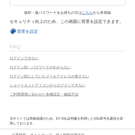
仮ID・仮パスワードをお持ちの方は
こちら
から本登録
セキュリティ向上のため、この画面に背景を設定できます。
背景を設定
FAQ
ログインできない
ログインID・パスワードがわからない
ログインIDにしていたメールアドレスが使えない
ショートカットアイコンからログインできない
ご利用環境に合わせた各種設定・確認方法
当サイトでは情報保護のため、EV SSL証明書を利用したSSL暗号化通信を採
用しております。