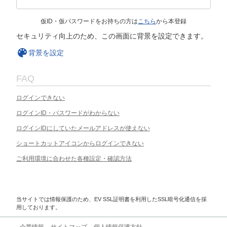
仮ID・仮パスワードをお持ちの方は
こちら
から本登録
セキュリティ向上のため、この画面に背景を設定できます。
背景を設定
FAQ
ログインできない
ログインID・パスワードがわからない
ログインIDにしていたメールアドレスが使えない
ショートカットアイコンからログインできない
ご利用環境に合わせた各種設定・確認方法
当サイトでは情報保護のため、EV SSL証明書を利用したSSL暗号化通信を採
用しております。