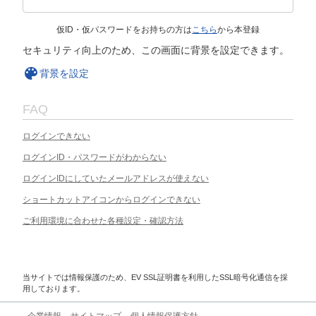
仮ID・仮パスワードをお持ちの方は
こちら
から本登録
セキュリティ向上のため、この画面に背景を設定できます。
背景を設定
FAQ
ログインできない
ログインID・パスワードがわからない
ログインIDにしていたメールアドレスが使えない
ショートカットアイコンからログインできない
ご利用環境に合わせた各種設定・確認方法
当サイトでは情報保護のため、EV SSL証明書を利用したSSL暗号化通信を採
用しております。