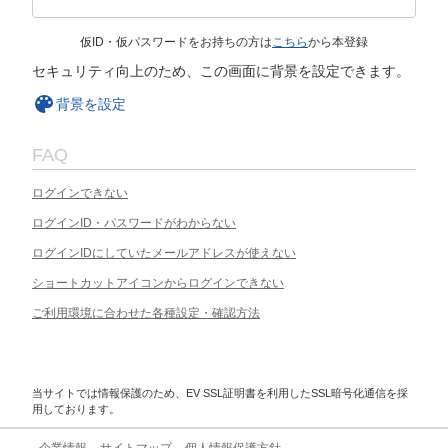
仮ID・仮パスワードをお持ちの方は
こちら
から本登録
セキュリティ向上のため、この画面に背景を設定できます。
背景を設定
FAQ
ログインできない
ログインID・パスワードがわからない
ログインIDにしていたメールアドレスが使えない
ショートカットアイコンからログインできない
ご利用環境に合わせた各種設定・確認方法
当サイトでは情報保護のため、EV SSL証明書を利用したSSL暗号化通信を採
用しております。