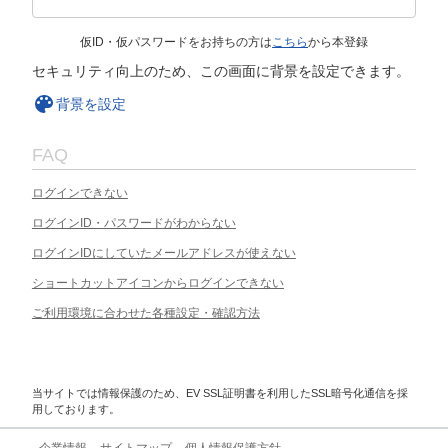
仮ID・仮パスワードをお持ちの方は
こちら
から本登録
セキュリティ向上のため、この画面に背景を設定できます。
背景を設定
FAQ
ログインできない
ログインID・パスワードがわからない
ログインIDにしていたメールアドレスが使えない
ショートカットアイコンからログインできない
ご利用環境に合わせた各種設定・確認方法
当サイトでは情報保護のため、EV SSL証明書を利用したSSL暗号化通信を採
用しております。