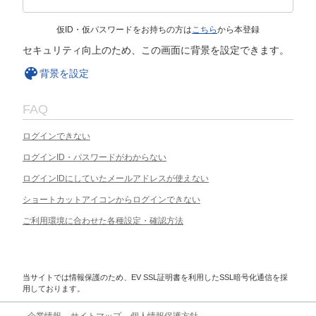
仮ID・仮パスワードをお持ちの方は
こちら
から本登録
セキュリティ向上のため、この画面に背景を設定できます。
背景を設定
FAQ
ログインできない
ログインID・パスワードがわからない
ログインIDにしていたメールアドレスが使えない
ショートカットアイコンからログインできない
ご利用環境に合わせた各種設定・確認方法
当サイトでは情報保護のため、EV SSL証明書を利用したSSL暗号化通信を採
用しております。