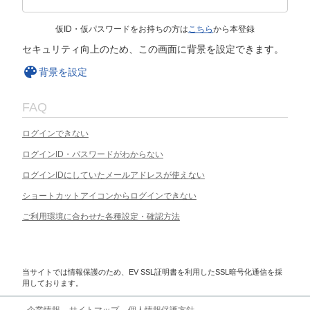
仮ID・仮パスワードをお持ちの方は
こちら
から本登録
セキュリティ向上のため、この画面に背景を設定できます。
背景を設定
FAQ
ログインできない
ログインID・パスワードがわからない
ログインIDにしていたメールアドレスが使えない
ショートカットアイコンからログインできない
ご利用環境に合わせた各種設定・確認方法
当サイトでは情報保護のため、EV SSL証明書を利用したSSL暗号化通信を採
用しております。