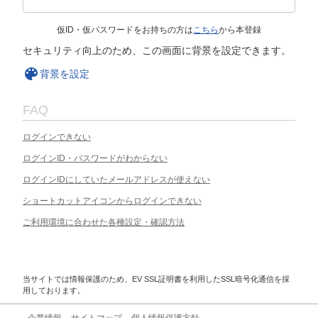
仮ID・仮パスワードをお持ちの方は
こちら
から本登録
セキュリティ向上のため、この画面に背景を設定できます。
背景を設定
FAQ
ログインできない
ログインID・パスワードがわからない
ログインIDにしていたメールアドレスが使えない
ショートカットアイコンからログインできない
ご利用環境に合わせた各種設定・確認方法
当サイトでは情報保護のため、EV SSL証明書を利用したSSL暗号化通信を採
用しております。