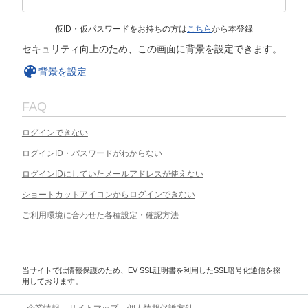
仮ID・仮パスワードをお持ちの方は
こちら
から本登録
セキュリティ向上のため、この画面に背景を設定できます。
背景を設定
FAQ
ログインできない
ログインID・パスワードがわからない
ログインIDにしていたメールアドレスが使えない
ショートカットアイコンからログインできない
ご利用環境に合わせた各種設定・確認方法
当サイトでは情報保護のため、EV SSL証明書を利用したSSL暗号化通信を採
用しております。