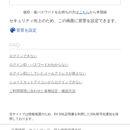
仮ID・仮パスワードをお持ちの方は
こちら
から本登録
セキュリティ向上のため、この画面に背景を設定できます。
背景を設定
FAQ
ログインできない
ログインID・パスワードがわからない
ログインIDにしていたメールアドレスが使えない
ショートカットアイコンからログインできない
ご利用環境に合わせた各種設定・確認方法
当サイトでは情報保護のため、EV SSL証明書を利用したSSL暗号化通信を採
用しております。