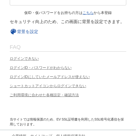
仮ID・仮パスワードをお持ちの方は
こちら
から本登録
セキュリティ向上のため、この画面に背景を設定できます。
背景を設定
FAQ
ログインできない
ログインID・パスワードがわからない
ログインIDにしていたメールアドレスが使えない
ショートカットアイコンからログインできない
ご利用環境に合わせた各種設定・確認方法
当サイトでは情報保護のため、EV SSL証明書を利用したSSL暗号化通信を採
用しております。