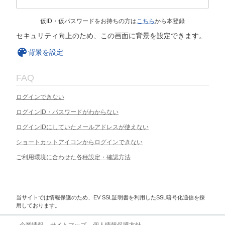
仮ID・仮パスワードをお持ちの方は
こちら
から本登録
セキュリティ向上のため、この画面に背景を設定できます。
背景を設定
FAQ
ログインできない
ログインID・パスワードがわからない
ログインIDにしていたメールアドレスが使えない
ショートカットアイコンからログインできない
ご利用環境に合わせた各種設定・確認方法
当サイトでは情報保護のため、EV SSL証明書を利用したSSL暗号化通信を採
用しております。