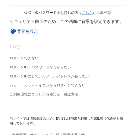
仮ID・仮パスワードをお持ちの方は
こちら
から本登録
セキュリティ向上のため、この画面に背景を設定できます。
背景を設定
FAQ
ログインできない
ログインID・パスワードがわからない
ログインIDにしていたメールアドレスが使えない
ショートカットアイコンからログインできない
ご利用環境に合わせた各種設定・確認方法
当サイトでは情報保護のため、EV SSL証明書を利用したSSL暗号化通信を採
用しております。