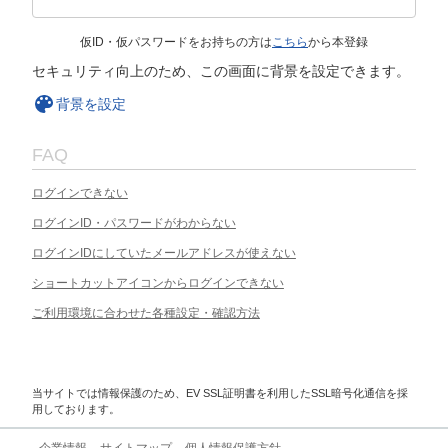
仮ID・仮パスワードをお持ちの方は
こちら
から本登録
セキュリティ向上のため、この画面に背景を設定できます。
背景を設定
FAQ
ログインできない
ログインID・パスワードがわからない
ログインIDにしていたメールアドレスが使えない
ショートカットアイコンからログインできない
ご利用環境に合わせた各種設定・確認方法
当サイトでは情報保護のため、EV SSL証明書を利用したSSL暗号化通信を採
用しております。