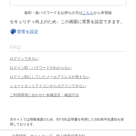
仮ID・仮パスワードをお持ちの方は
こちら
から本登録
セキュリティ向上のため、この画面に背景を設定できます。
背景を設定
FAQ
ログインできない
ログインID・パスワードがわからない
ログインIDにしていたメールアドレスが使えない
ショートカットアイコンからログインできない
ご利用環境に合わせた各種設定・確認方法
当サイトでは情報保護のため、EV SSL証明書を利用したSSL暗号化通信を採
用しております。