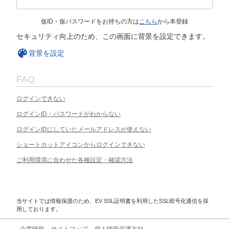
仮ID・仮パスワードをお持ちの方は
こちら
から本登録
セキュリティ向上のため、この画面に背景を設定できます。
背景を設定
FAQ
ログインできない
ログインID・パスワードがわからない
ログインIDにしていたメールアドレスが使えない
ショートカットアイコンからログインできない
ご利用環境に合わせた各種設定・確認方法
当サイトでは情報保護のため、EV SSL証明書を利用したSSL暗号化通信を採
用しております。