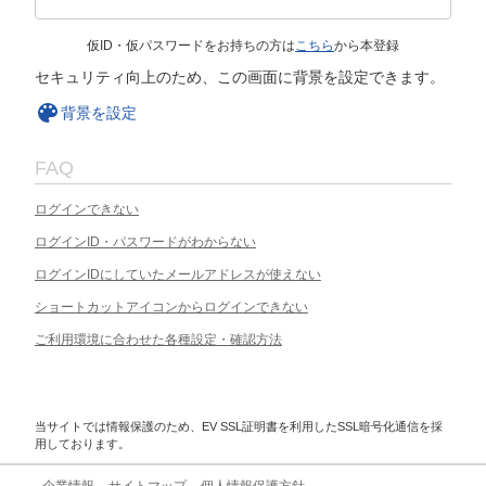
仮ID・仮パスワードをお持ちの方は
こちら
から本登録
セキュリティ向上のため、この画面に背景を設定できます。
背景を設定
FAQ
ログインできない
ログインID・パスワードがわからない
ログインIDにしていたメールアドレスが使えない
ショートカットアイコンからログインできない
ご利用環境に合わせた各種設定・確認方法
当サイトでは情報保護のため、EV SSL証明書を利用したSSL暗号化通信を採
用しております。