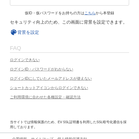
仮ID・仮パスワードをお持ちの方は
こちら
から本登録
セキュリティ向上のため、この画面に背景を設定できます。
背景を設定
FAQ
ログインできない
ログインID・パスワードがわからない
ログインIDにしていたメールアドレスが使えない
ショートカットアイコンからログインできない
ご利用環境に合わせた各種設定・確認方法
当サイトでは情報保護のため、EV SSL証明書を利用したSSL暗号化通信を採
用しております。