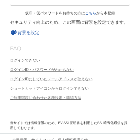
仮ID・仮パスワードをお持ちの方は
こちら
から本登録
セキュリティ向上のため、この画面に背景を設定できます。
背景を設定
FAQ
ログインできない
ログインID・パスワードがわからない
ログインIDにしていたメールアドレスが使えない
ショートカットアイコンからログインできない
ご利用環境に合わせた各種設定・確認方法
当サイトでは情報保護のため、EV SSL証明書を利用したSSL暗号化通信を採
用しております。