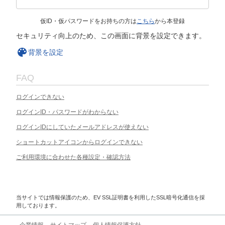
仮ID・仮パスワードをお持ちの方は
こちら
から本登録
セキュリティ向上のため、この画面に背景を設定できます。
背景を設定
FAQ
ログインできない
ログインID・パスワードがわからない
ログインIDにしていたメールアドレスが使えない
ショートカットアイコンからログインできない
ご利用環境に合わせた各種設定・確認方法
当サイトでは情報保護のため、EV SSL証明書を利用したSSL暗号化通信を採
用しております。