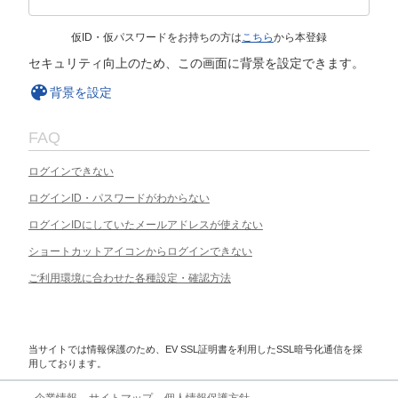
仮ID・仮パスワードをお持ちの方は
こちら
から本登録
セキュリティ向上のため、この画面に背景を設定できます。
背景を設定
FAQ
ログインできない
ログインID・パスワードがわからない
ログインIDにしていたメールアドレスが使えない
ショートカットアイコンからログインできない
ご利用環境に合わせた各種設定・確認方法
当サイトでは情報保護のため、EV SSL証明書を利用したSSL暗号化通信を採
用しております。