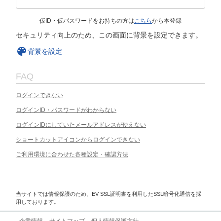
仮ID・仮パスワードをお持ちの方は
こちら
から本登録
セキュリティ向上のため、この画面に背景を設定できます。
背景を設定
FAQ
ログインできない
ログインID・パスワードがわからない
ログインIDにしていたメールアドレスが使えない
ショートカットアイコンからログインできない
ご利用環境に合わせた各種設定・確認方法
当サイトでは情報保護のため、EV SSL証明書を利用したSSL暗号化通信を採
用しております。