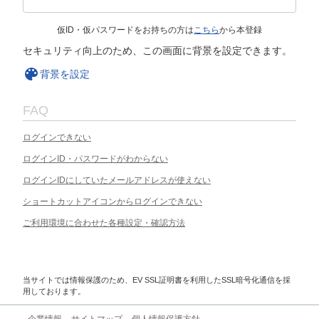
仮ID・仮パスワードをお持ちの方は
こちら
から本登録
セキュリティ向上のため、この画面に背景を設定できます。
背景を設定
FAQ
ログインできない
ログインID・パスワードがわからない
ログインIDにしていたメールアドレスが使えない
ショートカットアイコンからログインできない
ご利用環境に合わせた各種設定・確認方法
当サイトでは情報保護のため、EV SSL証明書を利用したSSL暗号化通信を採
用しております。