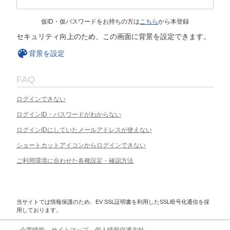
仮ID・仮パスワードをお持ちの方は
こちら
から本登録
セキュリティ向上のため、この画面に背景を設定できます。
背景を設定
FAQ
ログインできない
ログインID・パスワードがわからない
ログインIDにしていたメールアドレスが使えない
ショートカットアイコンからログインできない
ご利用環境に合わせた各種設定・確認方法
当サイトでは情報保護のため、EV SSL証明書を利用したSSL暗号化通信を採
用しております。