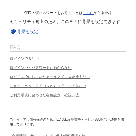
仮ID・仮パスワードをお持ちの方は
こちら
から本登録
セキュリティ向上のため、この画面に背景を設定できます。
背景を設定
FAQ
ログインできない
ログインID・パスワードがわからない
ログインIDにしていたメールアドレスが使えない
ショートカットアイコンからログインできない
ご利用環境に合わせた各種設定・確認方法
当サイトでは情報保護のため、EV SSL証明書を利用したSSL暗号化通信を採
用しております。