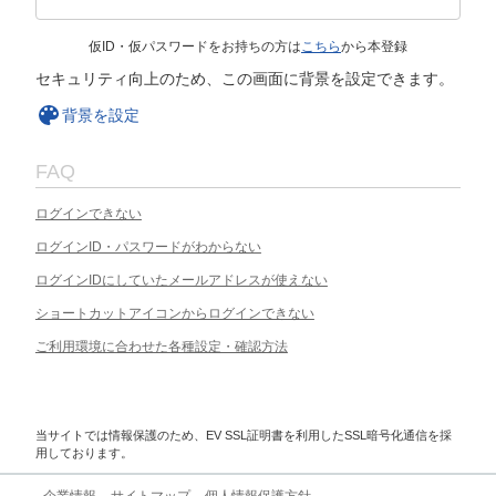
仮ID・仮パスワードをお持ちの方は
こちら
から本登録
セキュリティ向上のため、この画面に背景を設定できます。
背景を設定
FAQ
ログインできない
ログインID・パスワードがわからない
ログインIDにしていたメールアドレスが使えない
ショートカットアイコンからログインできない
ご利用環境に合わせた各種設定・確認方法
当サイトでは情報保護のため、EV SSL証明書を利用したSSL暗号化通信を採
用しております。