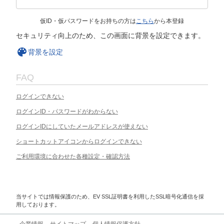
仮ID・仮パスワードをお持ちの方は
こちら
から本登録
セキュリティ向上のため、この画面に背景を設定できます。
背景を設定
FAQ
ログインできない
ログインID・パスワードがわからない
ログインIDにしていたメールアドレスが使えない
ショートカットアイコンからログインできない
ご利用環境に合わせた各種設定・確認方法
当サイトでは情報保護のため、EV SSL証明書を利用したSSL暗号化通信を採
用しております。