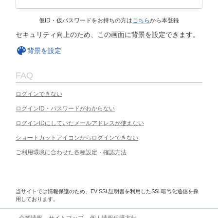
仮ID・仮パスワードをお持ちの方は
こちら
から本登録
セキュリティ向上のため、この画面に背景を設定できます。
背景を設定
FAQ
ログインできない
ログインID・パスワードがわからない
ログインIDにしていたメールアドレスが使えない
ショートカットアイコンからログインできない
ご利用環境に合わせた各種設定・確認方法
当サイトでは情報保護のため、EV SSL証明書を利用したSSL暗号化通信を採
用しております。