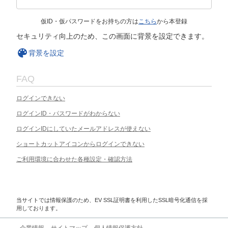
仮ID・仮パスワードをお持ちの方は
こちら
から本登録
セキュリティ向上のため、この画面に背景を設定できます。
背景を設定
FAQ
ログインできない
ログインID・パスワードがわからない
ログインIDにしていたメールアドレスが使えない
ショートカットアイコンからログインできない
ご利用環境に合わせた各種設定・確認方法
当サイトでは情報保護のため、EV SSL証明書を利用したSSL暗号化通信を採
用しております。