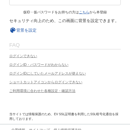
仮ID・仮パスワードをお持ちの方は
こちら
から本登録
セキュリティ向上のため、この画面に背景を設定できます。
背景を設定
FAQ
ログインできない
ログインID・パスワードがわからない
ログインIDにしていたメールアドレスが使えない
ショートカットアイコンからログインできない
ご利用環境に合わせた各種設定・確認方法
当サイトでは情報保護のため、EV SSL証明書を利用したSSL暗号化通信を採
用しております。