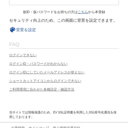
仮ID・仮パスワードをお持ちの方は
こちら
から本登録
セキュリティ向上のため、この画面に背景を設定できます。
背景を設定
FAQ
ログインできない
ログインID・パスワードがわからない
ログインIDにしていたメールアドレスが使えない
ショートカットアイコンからログインできない
ご利用環境に合わせた各種設定・確認方法
当サイトでは情報保護のため、EV SSL証明書を利用したSSL暗号化通信を採
用しております。