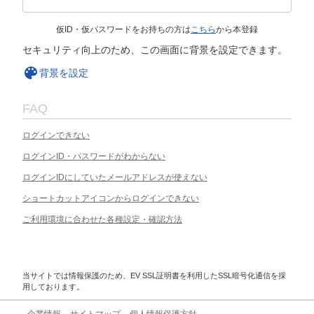
仮ID・仮パスワードをお持ちの方は
こちら
から本登録
セキュリティ向上のため、この画面に背景を設定できます。
背景を設定
FAQ
ログインできない
ログインID・パスワードがわからない
ログインIDにしていたメールアドレスが使えない
ショートカットアイコンからログインできない
ご利用環境に合わせた各種設定・確認方法
当サイトでは情報保護のため、EV SSL証明書を利用したSSL暗号化通信を採
用しております。