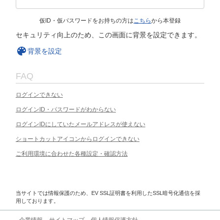
仮ID・仮パスワードをお持ちの方は
こちら
から本登録
セキュリティ向上のため、この画面に背景を設定できます。
背景を設定
FAQ
ログインできない
ログインID・パスワードがわからない
ログインIDにしていたメールアドレスが使えない
ショートカットアイコンからログインできない
ご利用環境に合わせた各種設定・確認方法
当サイトでは情報保護のため、EV SSL証明書を利用したSSL暗号化通信を採
用しております。