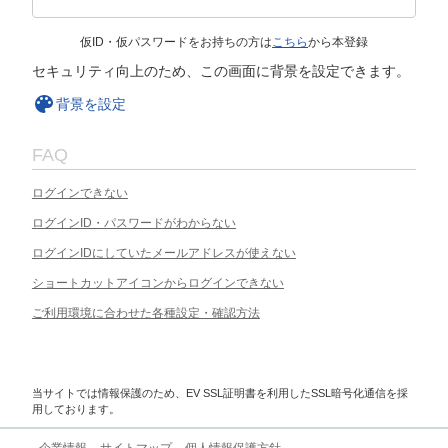
仮ID・仮パスワードをお持ちの方は
こちら
から本登録
セキュリティ向上のため、この画面に背景を設定できます。
背景を設定
FAQ
ログインできない
ログインID・パスワードがわからない
ログインIDにしていたメールアドレスが使えない
ショートカットアイコンからログインできない
ご利用環境に合わせた各種設定・確認方法
当サイトでは情報保護のため、EV SSL証明書を利用したSSL暗号化通信を採
用しております。