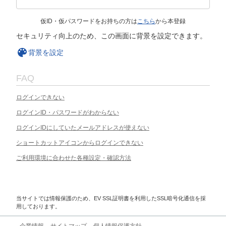
仮ID・仮パスワードをお持ちの方は
こちら
から本登録
セキュリティ向上のため、この画面に背景を設定できます。
背景を設定
FAQ
ログインできない
ログインID・パスワードがわからない
ログインIDにしていたメールアドレスが使えない
ショートカットアイコンからログインできない
ご利用環境に合わせた各種設定・確認方法
当サイトでは情報保護のため、EV SSL証明書を利用したSSL暗号化通信を採
用しております。