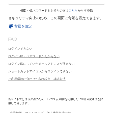
仮ID・仮パスワードをお持ちの方は
こちら
から本登録
セキュリティ向上のため、この画面に背景を設定できます。
背景を設定
FAQ
ログインできない
ログインID・パスワードがわからない
ログインIDにしていたメールアドレスが使えない
ショートカットアイコンからログインできない
ご利用環境に合わせた各種設定・確認方法
当サイトでは情報保護のため、EV SSL証明書を利用したSSL暗号化通信を採
用しております。