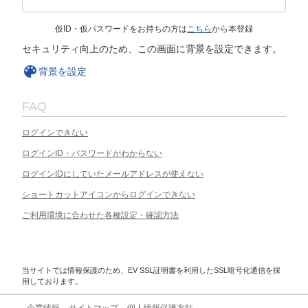
仮ID・仮パスワードをお持ちの方は
こちら
から本登録
セキュリティ向上のため、この画面に背景を設定できます。
背景を設定
FAQ
ログインできない
ログインID・パスワードがわからない
ログインIDにしていたメールアドレスが使えない
ショートカットアイコンからログインできない
ご利用環境に合わせた各種設定・確認方法
当サイトでは情報保護のため、EV SSL証明書を利用したSSL暗号化通信を採
用しております。