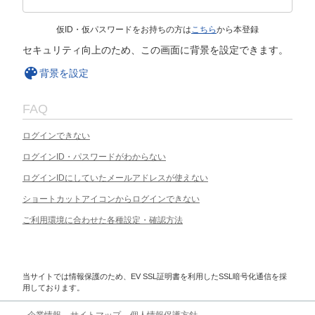
仮ID・仮パスワードをお持ちの方は
こちら
から本登録
セキュリティ向上のため、この画面に背景を設定できます。
背景を設定
FAQ
ログインできない
ログインID・パスワードがわからない
ログインIDにしていたメールアドレスが使えない
ショートカットアイコンからログインできない
ご利用環境に合わせた各種設定・確認方法
当サイトでは情報保護のため、EV SSL証明書を利用したSSL暗号化通信を採
用しております。