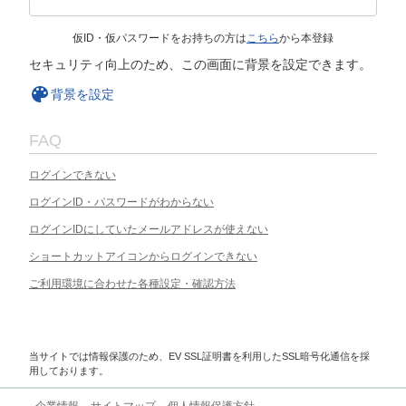
仮ID・仮パスワードをお持ちの方は
こちら
から本登録
セキュリティ向上のため、この画面に背景を設定できます。
背景を設定
FAQ
ログインできない
ログインID・パスワードがわからない
ログインIDにしていたメールアドレスが使えない
ショートカットアイコンからログインできない
ご利用環境に合わせた各種設定・確認方法
当サイトでは情報保護のため、EV SSL証明書を利用したSSL暗号化通信を採
用しております。