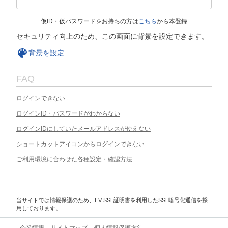
仮ID・仮パスワードをお持ちの方は
こちら
から本登録
セキュリティ向上のため、この画面に背景を設定できます。
背景を設定
FAQ
ログインできない
ログインID・パスワードがわからない
ログインIDにしていたメールアドレスが使えない
ショートカットアイコンからログインできない
ご利用環境に合わせた各種設定・確認方法
当サイトでは情報保護のため、EV SSL証明書を利用したSSL暗号化通信を採
用しております。