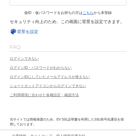
仮ID・仮パスワードをお持ちの方は
こちら
から本登録
セキュリティ向上のため、この画面に背景を設定できます。
背景を設定
FAQ
ログインできない
ログインID・パスワードがわからない
ログインIDにしていたメールアドレスが使えない
ショートカットアイコンからログインできない
ご利用環境に合わせた各種設定・確認方法
当サイトでは情報保護のため、EV SSL証明書を利用したSSL暗号化通信を採
用しております。