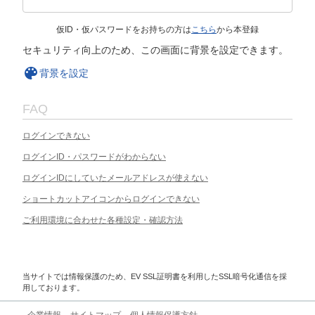
仮ID・仮パスワードをお持ちの方は
こちら
から本登録
セキュリティ向上のため、この画面に背景を設定できます。
背景を設定
FAQ
ログインできない
ログインID・パスワードがわからない
ログインIDにしていたメールアドレスが使えない
ショートカットアイコンからログインできない
ご利用環境に合わせた各種設定・確認方法
当サイトでは情報保護のため、EV SSL証明書を利用したSSL暗号化通信を採
用しております。