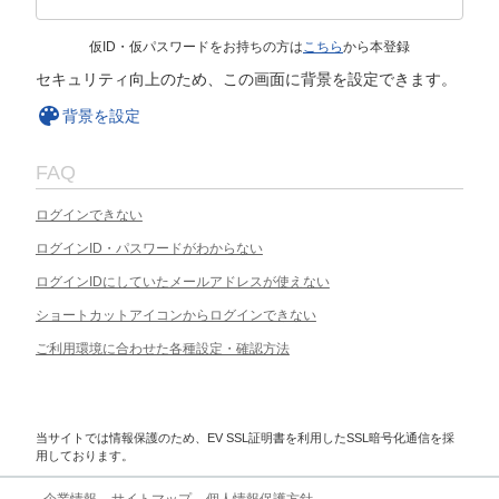
仮ID・仮パスワードをお持ちの方は
こちら
から本登録
セキュリティ向上のため、この画面に背景を設定できます。
背景を設定
FAQ
ログインできない
ログインID・パスワードがわからない
ログインIDにしていたメールアドレスが使えない
ショートカットアイコンからログインできない
ご利用環境に合わせた各種設定・確認方法
当サイトでは情報保護のため、EV SSL証明書を利用したSSL暗号化通信を採
用しております。