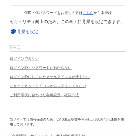
仮ID・仮パスワードをお持ちの方は
こちら
から本登録
セキュリティ向上のため、この画面に背景を設定できます。
背景を設定
FAQ
ログインできない
ログインID・パスワードがわからない
ログインIDにしていたメールアドレスが使えない
ショートカットアイコンからログインできない
ご利用環境に合わせた各種設定・確認方法
当サイトでは情報保護のため、EV SSL証明書を利用したSSL暗号化通信を採
用しております。